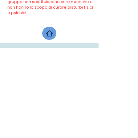
gruppo non sostituiscono cure mediche e
non hanno lo scopo di curare disturbi fisici
o psichici.
Contatti
Alessandra Moroni
LO SPAZIO SACRO Milano
studio olistico e spirituale
PI
12167250963
lospaziosacro@hotmail.com
percorsispirituali@gmail.com