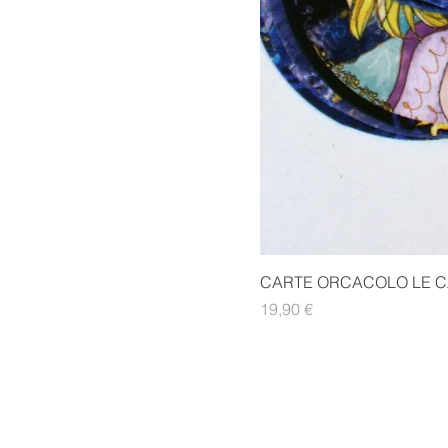
CARTE ORCACOLO LE C
Prezzo
19,90 €