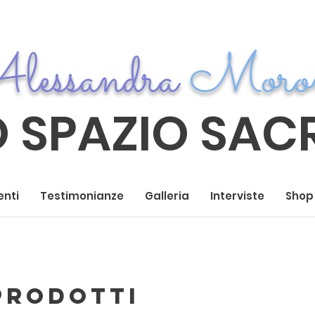
lessandra
Moro
O SPAZIO SAC
enti
Testimonianze
Galleria
Interviste
Shop
 prodotti