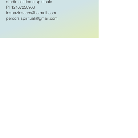
studio olistico e spirituale
PI
12167250963
lospaziosacro@hotmail.com
percorsispirituali@gmail.com