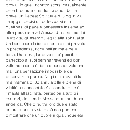
provai. In quell’incontro scorsi casualmente
delle brochure che illustravano, da li a
breve, un Retreat Spirituale di 3 gg in Val
Taleggio, decisi di parteciparvi e in
quell’oasi di pace e benessere insieme ad
altre persone e ad Alessandra sperimentai
le attività, gli esercizi, legati alla spiritualità.
Un benessere fisico e mentale mai provato
in precedenza, ricca nell’anima e nella
testa. Da allora, laddove mi e’ possibile
partecipo ai suoi seminari/eventi ed ogni
volta ne esco più ricca e consapevole che
mai, una sensazione impossibile da
descrivere a parole. Negli ultimi eventi la
mia mamma di 83 anni, arzilla e piena di
vitalità ha conosciuto Alessandra e ne è
rimasta affascinata, partecipa a tutti gli
esercizi, definendo Alessandra una donna
angelica. Che dire, tra loro due è stato
amore a prima vista e ciò non può che
dimostrare che un cuore a qualunque età
non smette mai di colmarsi di amore, un
amore spirituale. Grazie Alessandra per ciò